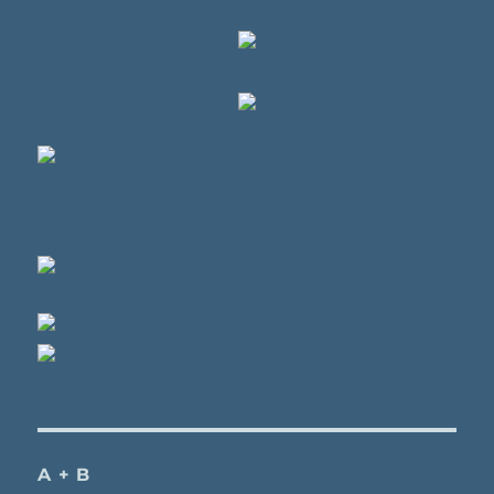
A + B