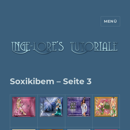
MENÜ
Inge-Lore's Tutoriale
Soxikibem – Seite 3