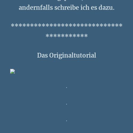
andernfalls schreibe ich es dazu.
*****************************
***********
Das Originaltutorial
.
.
.