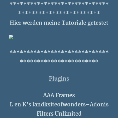
*****************************
************************
Hier werden meine Tutoriale getestet
*****************************
***********************
Plugins
AAA Frames
L en K’s landksiteofwonders–Adonis
Filters Unlimited