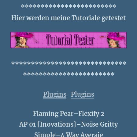
************************
Hier werden meine Tutoriale getestet
*****************************
***********************
Plugins
Plugins
Flaming Pear–Flexify 2
AP 01 [Inovations]–Noise Gritty
Simple–4 Way Averaje