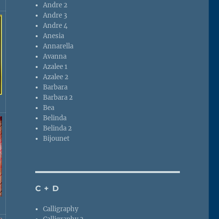
Andre 2
Andre 3
Andre 4
Anesia
Annarella
Avanna
Azalee 1
Azalee 2
Barbara
Barbara 2
Bea
Belinda
Belinda 2
Bijounet
C + D
Calligraphy