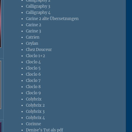
Calligraphy 2
Calligraphy 3
Calligraphy 4
Carine 2 alte Übersetzungen
Carine 2
Carine 3
Catrien
Ceylan
Chez Douceur
Cloclo 1+2
Cloclo 4
Cloclo 5
Cloclo 6
Cloclo 7
Cloclo 8
Cloclo 9
Colybrix
Colybrix 2
Colybrix 3
Colybrix 4
Corinne
Denise’s Tut als pdf