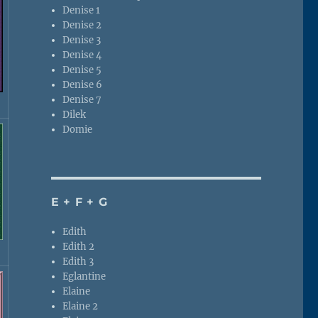
Denise 1
Denise 2
Denise 3
Denise 4
Denise 5
Denise 6
Denise 7
Dilek
Domie
E + F + G
Edith
Edith 2
Edith 3
Eglantine
Elaine
Elaine 2