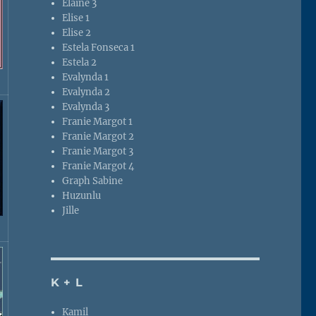
Elaine 3
Elise 1
Elise 2
Estela Fonseca 1
Estela 2
Evalynda 1
Evalynda 2
Evalynda 3
Franie Margot 1
Franie Margot 2
Franie Margot 3
Franie Margot 4
Graph Sabine
Huzunlu
Jille
K + L
Kamil