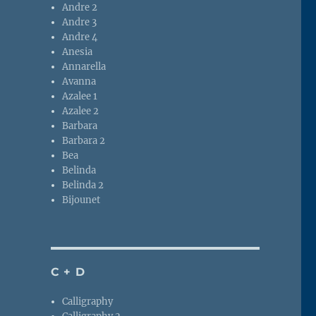
Andre 2
Andre 3
Andre 4
Anesia
Annarella
Avanna
Azalee 1
Azalee 2
Barbara
Barbara 2
Bea
Belinda
Belinda 2
Bijounet
C + D
Calligraphy