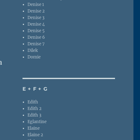
Denise 1
Denise 2
Denise 3
Denise 4
Denise 5
Denise 6
Denise 7
Dilek
Domie
n
E + F + G
Edith
Edith 2
Edith 3
Eglantine
Elaine
Elaine 2