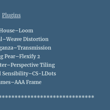
Plugins
House–Loom
l–Weave Distortion
ganza–Transmission
g Pear–Flexify 2
er–Perspective Tiling
d Sensibility–CS-LDots
ames–AAA Frame
******************************