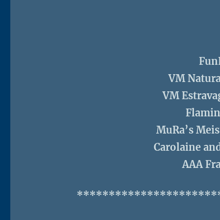
Fun
VM Natura
VM Estrava
Flamin
MuRa’s Meist
Carolaine an
AAA Fr
**********************