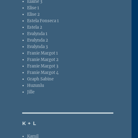
Elaine 3
Elise 1
Elise 2
Estela Fonseca 1
Estela 2
Evalynda 1
Evalynda 2
Evalynda 3
Franie Margot 1
Franie Margot 2
Franie Margot 3
Franie Margot 4
Graph Sabine
Huzunlu
Jille
K + L
Kamil