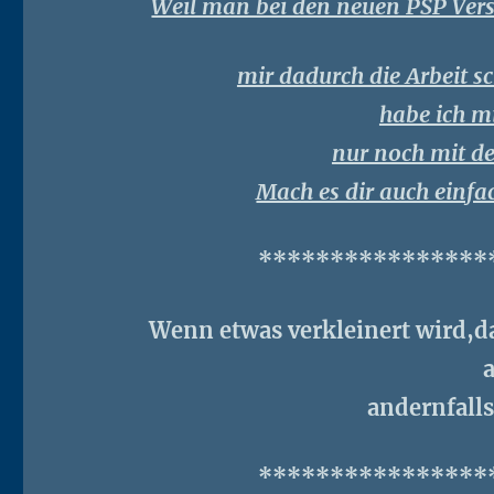
Weil man bei den neuen PSP Vers
mir dadurch die Arbeit s
habe ich m
nur noch mit de
Mach es dir auch einfach
****************
Wenn etwas verkleinert wird,
andernfalls
****************