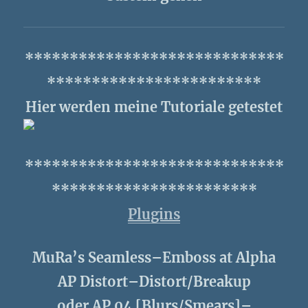
*****************************
************************
Hier werden meine Tutoriale getestet
*****************************
***********************
Plugins
MuRa’s Seamless–Emboss at Alpha
AP Distort–Distort/Breakup
oder AP 04 [Blurs/Smears]–