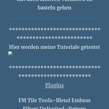
basteln gehen
*****************************
************************
Hier werden meine Tutoriale getestet
*****************************
***********************
Plugins
FM Tile Tools–Blend Emboss
Filters Unlimited–Pattern