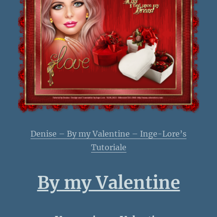
Denise – By my Valentine – Inge-Lore’s
Tutoriale
By my Valentine