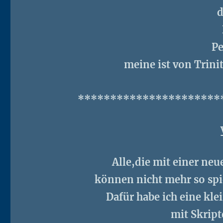
d
P
meine ist von Trini
**********************
Alle,die mit einer neu
können nicht mehr so spi
Dafür habe ich eine kl
mit Skript