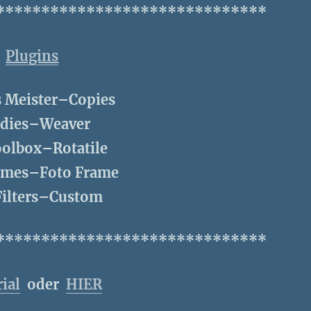
******************************
Plugins
 Meister–Copies
dies–Weaver
olbox–Rotatile
ames–Foto Frame
Filters–Custom
******************************
ial
oder
HIER