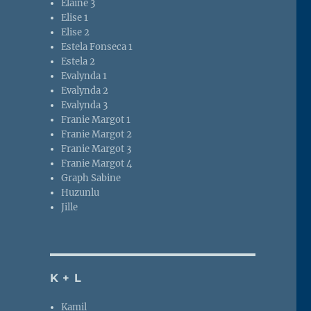
Elaine 3
Elise 1
Elise 2
Estela Fonseca 1
Estela 2
Evalynda 1
Evalynda 2
Evalynda 3
Franie Margot 1
Franie Margot 2
Franie Margot 3
Franie Margot 4
Graph Sabine
Huzunlu
Jille
K + L
Kamil