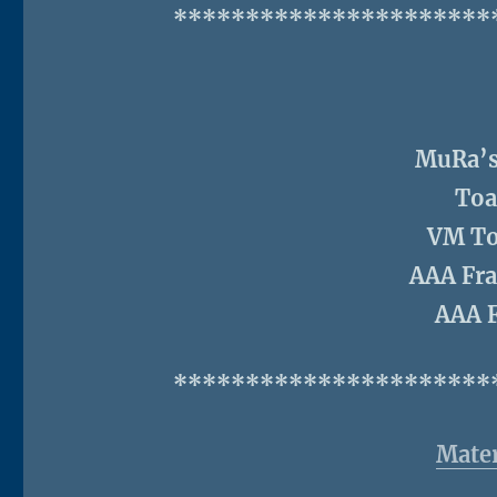
**********************
MuRa’s
Toa
VM To
AAA Fr
AAA 
**********************
Mater