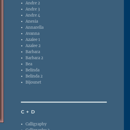
Andre 2
Andre 3
Andre 4
Anesia
Annarella
Avanna
Azalee 1
Azalee 2
Barbara
Barbara 2
Bea
Belinda
Belinda 2
Bijounet
C + D
Calligraphy