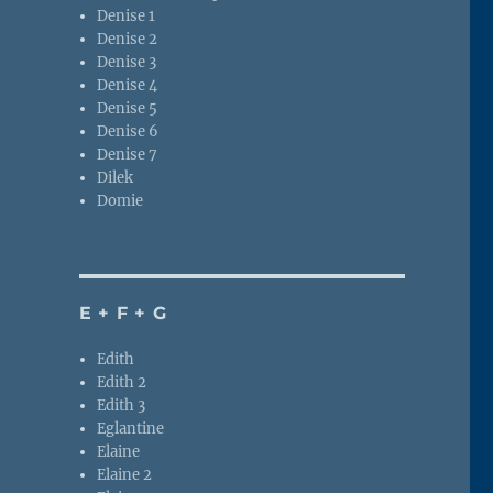
Denise 1
Denise 2
Denise 3
Denise 4
Denise 5
Denise 6
Denise 7
Dilek
Domie
E + F + G
Edith
Edith 2
Edith 3
Eglantine
Elaine
Elaine 2