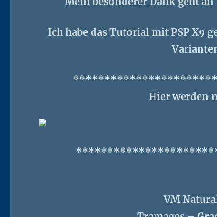
Mein besonderer Dank geht an 
Ich habe das Tutorial mit PSP X9 ge
Variante
**********************
Hier werden m
**********************
VM Natural
Tramages – Grad