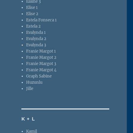
Elaine 3
Elise 1
Elise 2
Estela Fonseca 1
Estela 2
Evalynda 1
Evalynda 2
Evalynda 3
Franie Margot 1
Franie Margot 2
Franie Margot 3
Franie Margot 4
Graph Sabine
Huzunlu
Jille
K + L
Kamil