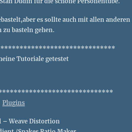
Stan Dudin für die schöne Personentube.
bastelt,aber es sollte auch mit allen anderen
n zu basteln gehen.
*******************************
eine Tutoriale getestet
******************************
Plugins
 – Weave Distortion
ient /Spakes Ratio Maker