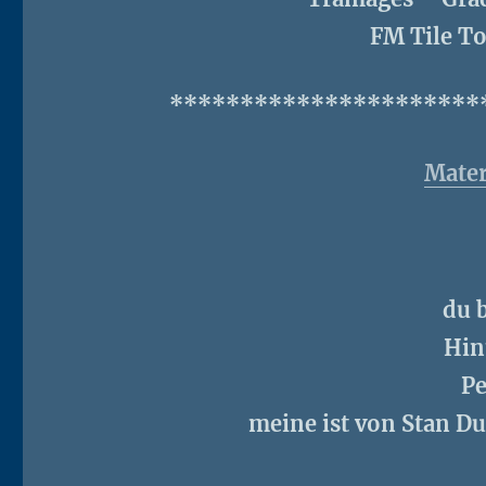
FM Tile T
**********************
Mater
du 
Hin
P
meine ist von Stan D