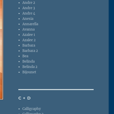
Andre 2
Andre 3
Andre 4
Anesia
Annarella
Avanna
Azalee 1
Azalee 2
Barbara
Barbara 2
Bea
Belinda
Belinda 2
Bijounet
C + D
Calligraphy