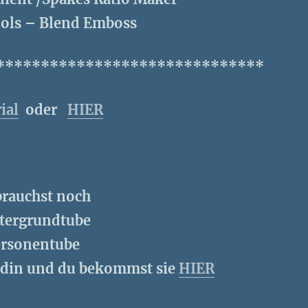
ools – Blend Emboss
******************************
ial
oder
HIER
brauchst noch
tergrundtube
ersonentube
udin und du bekommst sie
HIER