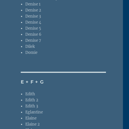
Denise 1
Denise 2
Denise 3
Denise 4
Denise 5
Denise 6
Denise 7
Dilek
Domie
E + F + G
Edith
Edith 2
Edith 3
Eglantine
Elaine
Elaine 2