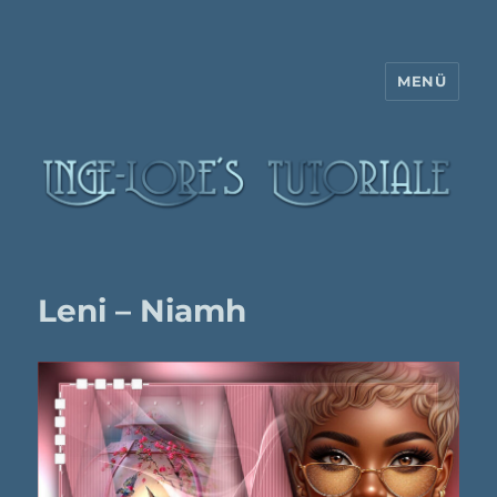
MENÜ
Inge-Lore's Tutoriale
Leni – Niamh