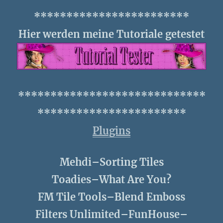
************************
Hier werden meine Tutoriale getestet
*****************************
***********************
Plugins
Mehdi–Sorting Tiles
Toadies–What Are You?
FM Tile Tools–Blend Emboss
Filters Unlimited–FunHouse–