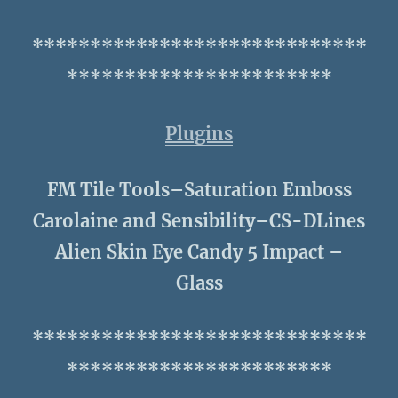
*****************************
***********************
Plugins
FM Tile Tools–Saturation Emboss
Carolaine and Sensibility–CS-DLines
Alien Skin Eye Candy 5 Impact –
Glass
*****************************
***********************