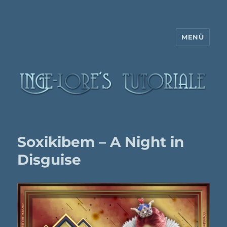
MENÜ
Inge-Lore's Tutoriale
Soxikibem – A Night in
Disguise