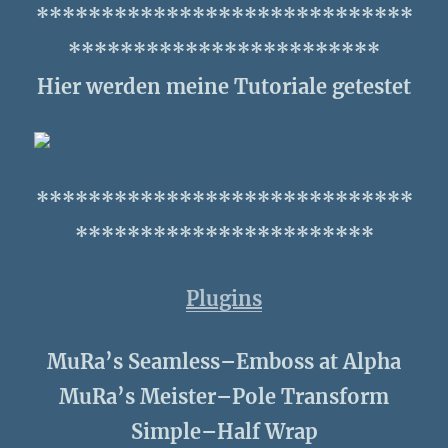
*****************************
************************
Hier werden meine Tutoriale getestet
*****************************
***********************
Plugins
MuRa’s Seamless–Emboss at Alpha
MuRa’s Meister–Pole Transform
Simple–Half Wrap